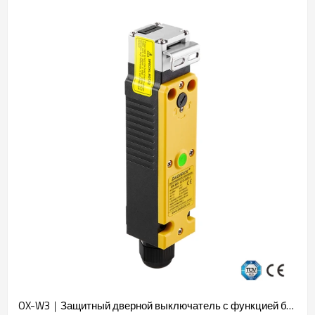
OX-W3｜Защитный дверной выключатель с функцией блокировки｜DADISICK