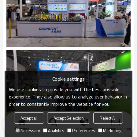
Cookie settings
We use cookies to provide you with the best possible
experience. They also allow us to analyze user behavior in
order to constantly improve the website for you.
Accept all
Accept Selection
Reject All
Главная
поиск
категория
Отправить запрос
Necessary
Analytics
Preferences
Marketing