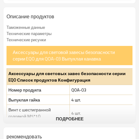
Описание продуктов
Таможенные данные
Технические параметры
Технические рисунки
Аксессуары для световой завесы безопасности
серии EQO для QOA-03 Выпуклая канавка
Аксессуары для световых завес безопасности серии
EQO Список продуктов Конфигурация
Номер продукта
QOA-03
Выпуклая гайка
4 шт.
Винт с шестигранной
4 шт.
головкой М5*10
ПОДРОБНЕЕ
Листовая рессора М5
4 шт.
рекомендовать
Размер упаковки (мм)
120*80