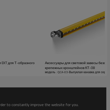
ние. Независимо от того, подвергаются ли они
ктурную целостность и производительность, гарантируя
 EKT для Т-образного
Аксессуары для световой завесы безопа
крепежных кронштейнов КТ-08
модель : QCA-03-Выпуклая канавка для серии
order to constantly improve the website for you.