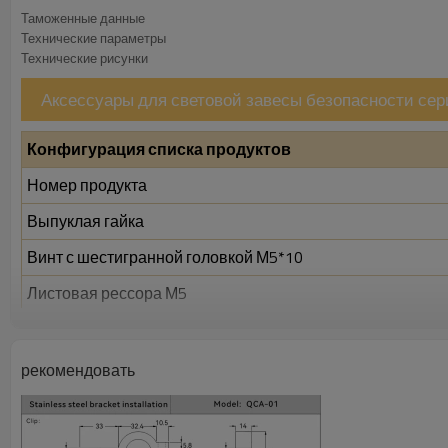
Таможенные данные
Технические параметры
Технические рисунки
Аксессуары для световой завесы безопасности се
Конфигурация списка продуктов
Номер продукта
Выпуклая гайка
Винт с шестигранной головкой М5*10
Листовая рессора М5
Размер упаковки (мм)
Размер упаковки (г)
рекомендовать
Выпуклая гайка, предназначенная для использования в 
разработанного для использования в различных промы