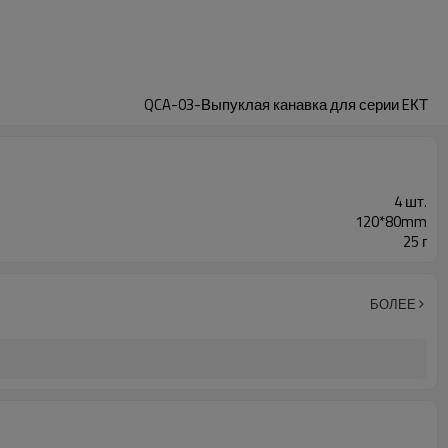
QCA-03-Выпуклая канавка для серии EКТ
4 шт.
120*80mm
25 г
БОЛЕЕ