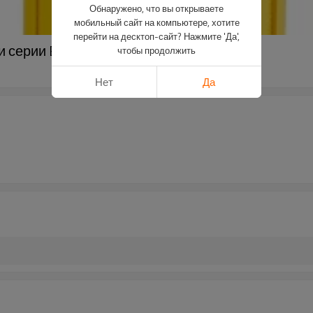
Обнаружено, что вы открываете
мобильный сайт на компьютере, хотите
перейти на десктоп-сайт? Нажмите 'Да',
и серии EKT для QCA-03-Выпуклый паз
чтобы продолжить
Нет
Да