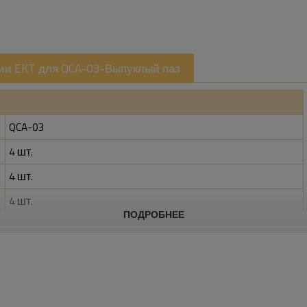
рии EKT для QCA-03-Выпуклый паз
QCA-03
4 шт.
4 шт.
4 шт.
ПОДРОБНЕЕ
120*80
25 г
защитных световых завесах, тщательно изготовлена ​​из выс
шленных средах. Эта формула сплава сочетает исключитель