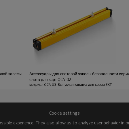
где долговечность и надежность имеют первостепенное значе
в или постоянной вибрации, эти винты сохраняют свою стру
ах
QCA-03
Железо-никелирование
овой завесы
Аксессуары для световой завесы безопасности серии
Чернение железа
слота для карт QCA-02
модель : QCA-03-Выпуклая канавка для серии EКТ
Железо-никелирование
Cookie settings
sible experience. They also allow us to analyze user behavior in 