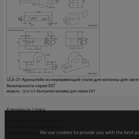
стойкостью, что делает ее идеальной для применений, 
воздействию экстремальных температур, едких химикато
стабильное и надежное решение для крепления.
Основная информация об установочных аксессуар
Номер продукта
Материал
Выпуклая гайка
QCA-01 Кронштейн из нержавеющей стали для колонны для свет
Винт с шестигранной головкой
безопасности серии EKT
модель : QCA-03-Выпуклая канавка для серии EКТ
Листовая рессора М5
QCA-03 Гайка выпуклая-3D.STEP
Ключевые слова
световой завесы безопасности
Стяжная гайка прецизионного
We use cookies to provide you with the best pos
Алюминиевая гайка