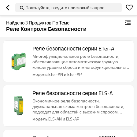
Пожалуйста, введите поисковый запрос
Найдено
3
Продуктов По Теме
Реле Контроля Безопасности
Реле безопасности серии ETer-A
Многофункциональное реле безопасности,
обеспечивающее автоматическую/ручную
конфигурацию сброса и многофункциональный
DIP-переключатель конфигурации,
модель:ETer-AN и ETer-AP
используется для промышленного мониторинга
различных сигналов с высокими требованиями к
безопасности.
Реле безопасности серии ELS-A
Экономичное реле безопасности,
двухканальная схема контроля безопасности,
подходит для областей с высоким спросом,
таких как механическая защита,
модель:ELS-AN и ELS-AP
автоматизированные производственные линии
и робототехнические системы.