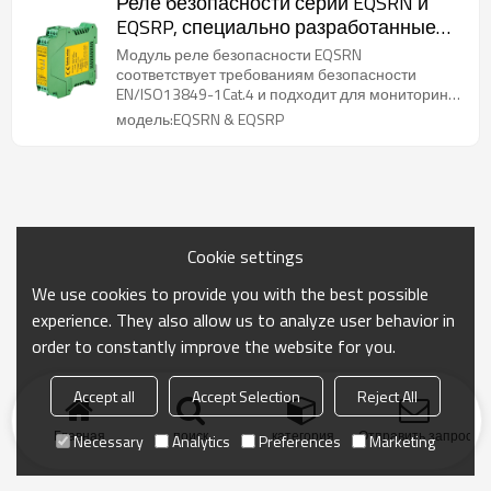
Реле безопасности серии EQSRN и
EQSRP, специально разработанные
для световых завес
Модуль реле безопасности EQSRN
соответствует требованиям безопасности
EN/ISO13849-1Cat.4 и подходит для мониторинга
различных сигналов на промышленных
модель:EQSRN & EQSRP
объектах с высокими требованиями к
безопасности, включая сигналы аварийной
остановки, сигналы выключателя защитной
двери, сигналы светового барьера
безопасности и сигналы световой завесы
безопасности. За пределами сигнала двуручной
кнопки.
Cookie settings
We use cookies to provide you with the best possible
experience. They also allow us to analyze user behavior in
order to constantly improve the website for you.
Accept all
Accept Selection
Reject All
Главная
поиск
категория
Отправить запрос
Necessary
Analytics
Preferences
Marketing