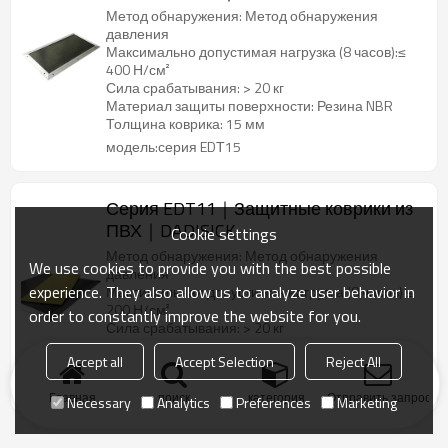
Метод обнаружения: Метод обнаружения
давления
Максимально допустимая нагрузка (8 часов):≤
400 Н/см²
Сила срабатывания: > 20 кг
Материал защиты поверхности: Резина NBR
Толщина коврика: 15 мм
модель:серия EDТ15
Серия EDT11｜Защитные коврики из
ПВХ｜DADISICK
Cookie settings
Метод обнаружения: Метод обнаружения
We use cookies to provide you with the best possible
давления
experience. They also allow us to analyze user behavior in
Максимальная допустимая нагрузка (8 часов) ≤
200 Н/см²
order to constantly improve the website for you.
Сила срабатывания: > 20 кг
Материал защиты поверхности: ПВХ
Accept all
Accept Selection
Reject All
Толщина коврика: 11 мм
модель:серия EDТ11
Главная
поиск
категория
Отправить запрос
Necessary
Analytics
Preferences
Marketing