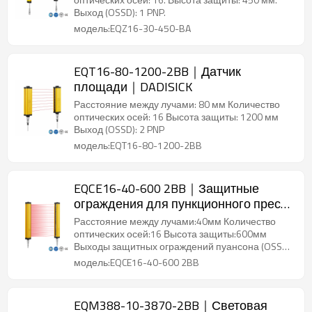
Выход (OSSD): 1 PNP.
модель:EQZ16-30-450-BA
EQT16-80-1200-2BB｜Датчик
площади｜DADISICK
Расстояние между лучами: 80 мм Количество
оптических осей: 16 Высота защиты: 1200 мм
Выход (OSSD): 2 PNP
модель:EQT16-80-1200-2BB
EQCE16-40-600 2BB｜Защитные
ограждения для пункционного пресса
｜DADISICK
Расстояние между лучами:40мм Количество
оптических осей:16 Высота защиты:600мм
Выходы защитных ограждений пуансона (OSSD)
2 PNP
модель:EQCE16-40-600 2BB
EQM388-10-3870-2BB｜Световая