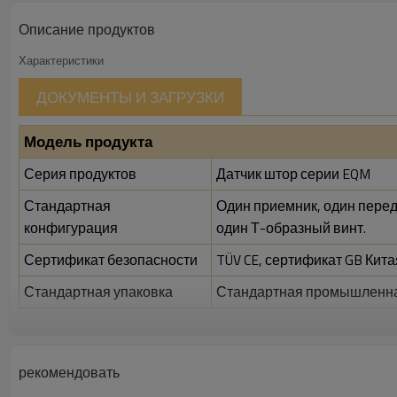
Описание продуктов
Характеристики
ДОКУМЕНТЫ И ЗАГРУЗКИ
Модель продукта
Серия продуктов
Датчик штор серии EQM
Стандартная
Один приемник, один перед
конфигурация
один Т-образный винт.
Сертификат безопасности
TÜV CE, сертификат GB Кита
Стандартная упаковка
Стандартная промышленна
Функции
Зазор между балками
10 мм
рекомендовать