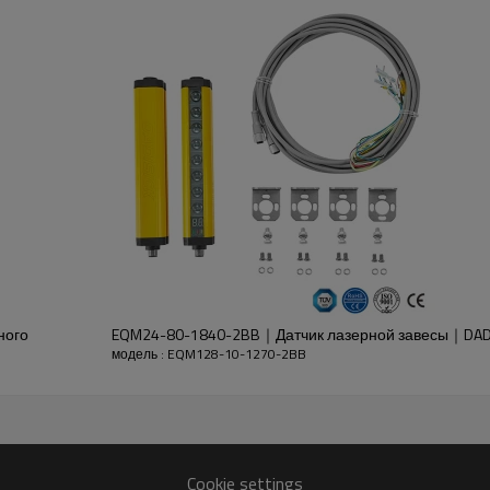
излучателя и приемника.
ного
EQM24-80-1840-2BB｜Датчик лазерной завесы｜DAD
модель : EQM128-10-1270-2BB
S PA66+30% GF
Cookie settings