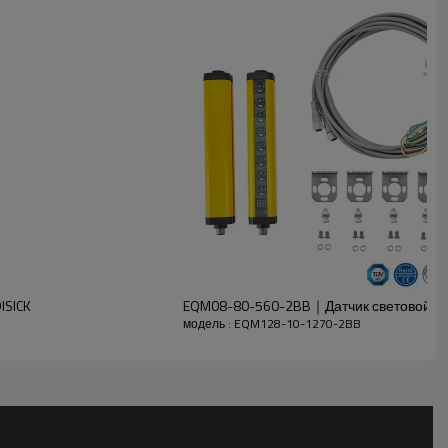
ISICK
EQM08-80-560-2BB｜Датчик световой за
модель : EQM128-10-1270-2BB