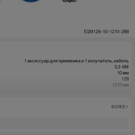
EQM128-10-1270-2BB
1 аксессуар для приемника и 1 излучатель, кабель
0,3-6М
10 мм
128
1270 мм
2 ПНП
Оснащен разъемом M12.
ТУВ, УЛ, CE, Рош, ГБ
БОЛЕЕ