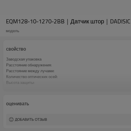
EQM128-10-1270-2BB｜Датчик штор｜DADISIC
модель
свойство
Заводская упаковка
Расстояние обнаружения:
Расстояние между лучами:
Количество оптических осей:
Высота защиты:
2 выхода безопасности (OSSD)
Интерфейсный разъем
Сертификация:
оценивать
ДОБАВИТЬ ОТЗЫВ