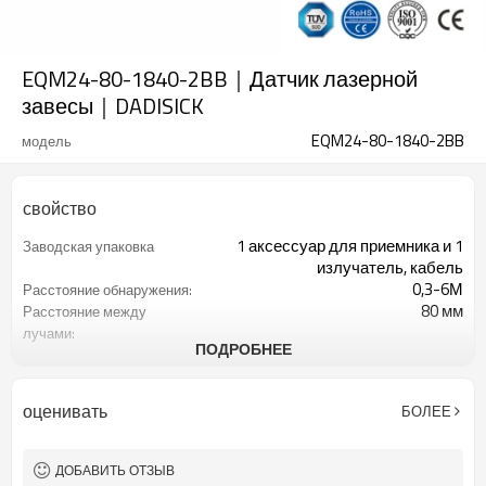
EQM24-80-1840-2BB｜Датчик лазерной
завесы｜DADISICK
EQM24-80-1840-2BB
модель
свойство
1 аксессуар для приемника и 1
Заводская упаковка
излучатель, кабель
0,3-6М
Расстояние обнаружения:
80 мм
Расстояние между
лучами:
ПОДРОБНЕЕ
24
Количество оптических
осей:
1840 мм
Высота защиты:
оценивать
БОЛЕЕ
2 ПНП
2 выхода безопасности
(OSSD)
Оснащен разъемом M12.
Интерфейсный разъем
ДОБАВИТЬ ОТЗЫВ
ТУВ, УЛ, CE, Рош, ГБ
Сертификация: