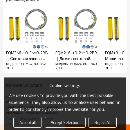
Функции
Зазор между
80 мм
балками
Точность
85 мм
определения
Количество
24
балок
EQM356-10-3550-2BB
EQM216-10-2150-2BB
EQM18-10-1
Рабочий
｜Световая завеса
｜Датчик световой
Машина легк
1840 мм
модель : EQM24-80-1840-
модель : EQM24-80-1840-
модель : EQM2
диапазон
безопасности｜
завесы безопасности
защиты｜DAD
2BB
2BB
2BB
DADISICK
｜DADISICK
Размер
36 мм*36 мм*L, L — длина излучателя и
товара
приемника.
Cookie settings
Ключевые слова
Расстояние
We use cookies to provide you with the best possible
обнаружения
30-6000 мм
Датчик лазерной завесы
автоматическая световая охрана
experience. They also allow us to analyze user behavior in
Время
защитные шторки для машины
order to constantly improve the website for you.
отклика
≤15 мс
световые шторы для машины
Лазерный датчик занавеса
Accept all
Accept Selection
Reject All
защита пресса для ударов
Механические данные