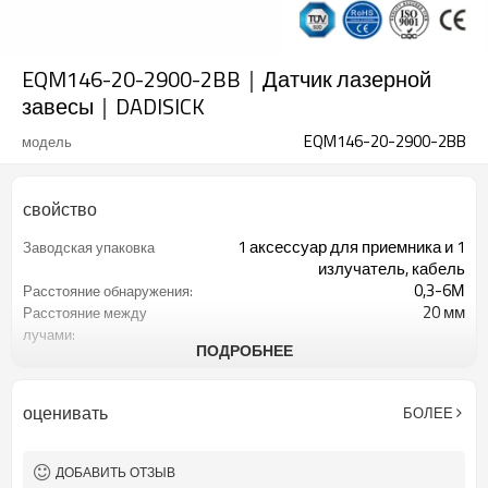
EQM146-20-2900-2BB｜Датчик лазерной
завесы｜DADISICK
EQM146-20-2900-2BB
модель
свойство
1 аксессуар для приемника и 1
Заводская упаковка
излучатель, кабель
0,3-6М
Расстояние обнаружения:
20 мм
Расстояние между
лучами:
ПОДРОБНЕЕ
146
Количество оптических
осей:
2900 мм
Высота защиты:
оценивать
БОЛЕЕ
2 ПНП
2 выхода безопасности
(OSSD)
Оснащен разъемом M12.
Интерфейсный разъем
ДОБАВИТЬ ОТЗЫВ
ТУВ, УЛ, CE, Рош, ГБ
Сертификация: