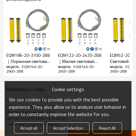
Функции
Зазор между
20 мм
балками
Точность
25 мм
определения
Количество
146
балок
EQM186-20-3700-2BB
EQM122-20-2420-2BB
EQM52-20-1
Рабочий
｜Охранная световая
｜Малая световая
Световой б
2900 мм
модель : EQM146-20-
модель : EQM146-20-
модель : EQM1
диапазон
завеса｜DADISICK
завеса безопасности
DADISICK
2900-2BB
2900-2BB
2900-2BB
｜DADISICK
Размер
36 мм*36 мм*L, L — длина излучателя и
товара
приемника.
Cookie settings
Ключевые слова
Расстояние
We use cookies to provide you with the best possible
обнаружения
30-6000 мм
Датчик лазерной завесы
защита пресса для ударов
experience. They also allow us to analyze user behavior in
Время
Лазерный датчик занавеса
order to constantly improve the website for you.
отклика
≤15 мс
датчики безопасности для машин
Защитные шторки для машин
Accept all
Accept Selection
Reject All
световой экран безопасности
Механические данные