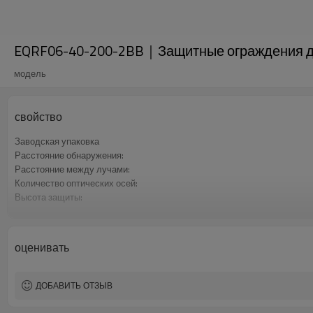
EQRF06-40-200-2BB｜Защитные ограждения д
модель
свойство
Заводская упаковка
Расстояние обнаружения:
Расстояние между лучами:
Количество оптических осей:
Высота защиты:
2 выхода безопасности (OSSD)
Интерфейсный разъем
Сертификация:
оценивать
ДОБАВИТЬ ОТЗЫВ