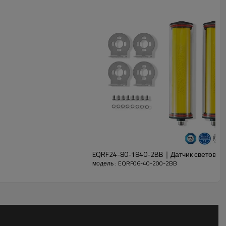
EQRF24-80-1840-2BB｜Датчик световой 
модель : EQRF06-40-200-2BB