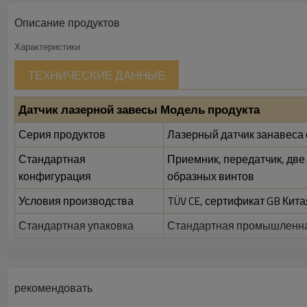
Описание продуктов
Характеристики
ТЕХНИЧЕСКИЕ ДАННЫЕ
Датчик лазерной завесы Модель продукта
Серия продуктов
Лазерный датчик занавеса
Стандартная
Приемник, передатчик, две 
конфигурация
образных винтов
Условия производства
TÜV CE, сертификат GB Кита
Стандартная упаковка
Стандартная промышленна
Функции
Зазор между балками
40 мм
рекомендовать