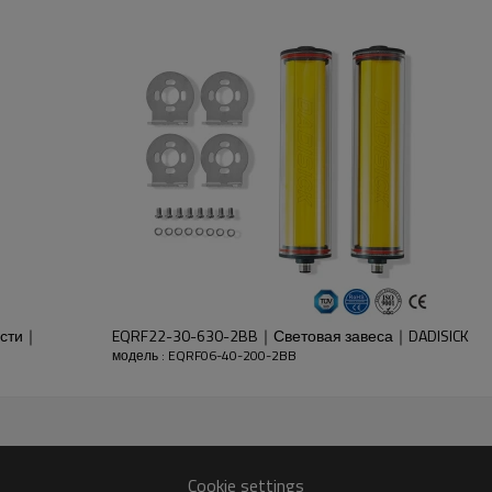
излучателя и приемника.
ости｜
EQRF22-30-630-2BB｜Световая завеса｜DADISICK
модель : EQRF06-40-200-2BB
S PA66+30% GF
Cookie settings