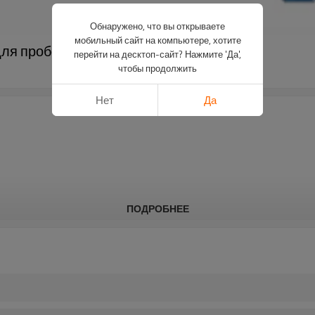
Обнаружено, что вы открываете
мобильный сайт на компьютере, хотите
ля пробойного пресса｜DADISICK
перейти на десктоп-сайт? Нажмите 'Да',
чтобы продолжить
Нет
Да
ПОДРОБНЕЕ