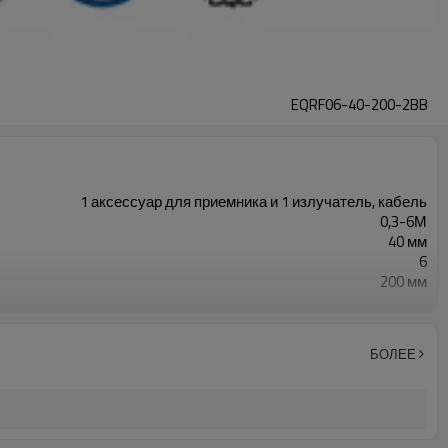
EQRF06-40-200-2BB
1 аксессуар для приемника и 1 излучатель, кабель
0,3-6М
40 мм
6
200 мм
2 ПНП
Оснащен разъемом M12.
TUV,UL,CE,RoSH,GB
БОЛЕЕ