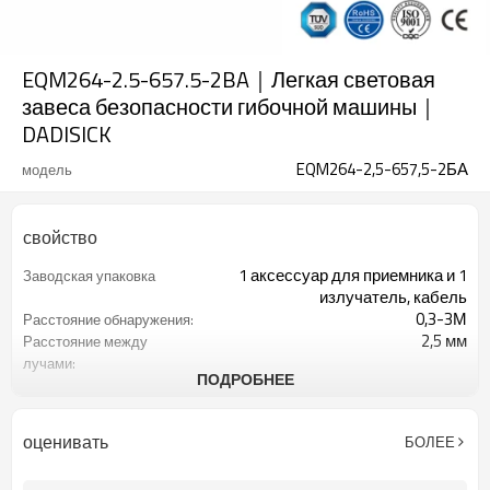
EQM264-2.5-657.5-2BA｜Легкая световая
завеса безопасности гибочной машины｜
DADISICK
EQM264-2,5-657,5-2БА
модель
свойство
1 аксессуар для приемника и 1
Заводская упаковка
излучатель, кабель
0,3-3М
Расстояние обнаружения:
2,5 мм
Расстояние между
лучами:
ПОДРОБНЕЕ
264
Количество оптических
осей:
657,5 мм
Высота защиты:
оценивать
БОЛЕЕ
2 ПНП
2 выхода безопасности
(OSSD)