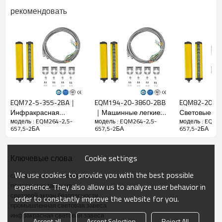
рекомендовать
Функции
Зазор между
2,5 мм
балками
Точность
3,75 мм
определения
Количество
264
балок
EQM72-5-355-2BA｜
EQM194-20-3860-2BB
EQM82-20-1
Рабочий
Инфракрасная
｜Машинные легкие
Световые ш
657,5 мм
модель : EQM264-2,5-
модель : EQM264-2,5-
модель : EQM2
диапазон
световая завеса｜
охранники｜DADISICK
DADISICK
657,5-2БА
657,5-2БА
657,5-2БА
DADISICK
Размер
36 мм*36 мм*L, L — длина излучателя и
товара
приемника.
Cookie settings
Ключевые слова
Расстояние
We use cookies to provide you with the best possible
обнаружения
30-6000 мм
световая завеса безопасности
плавающее гашение
experience. They also allow us to analyze user behavior in
Время
световой экран безопасности
order to constantly improve the website for you.
отклика
≤15 мс
промышленная световая завеса
инфракрасная световая завеса
Accept all
Accept Selection
Reject All