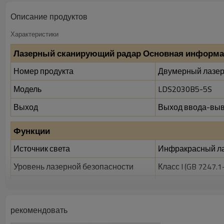
Описание продуктов
Характеристики
Лазерный сканирующий радар Основная информ
Номер продукта
Двумерный лазер
Модель
LDS2030B5-5S
Выход
Выход ввода-выво
Функции
Источник света
Инфракрасный лаз
Уровень лазерной безопасности
Класс I (GB 7247.1
Диаметр лазерного прожектора
8 мм
Угол сканирования лазерного
12,5 мрад
рекомендовать
прожектора