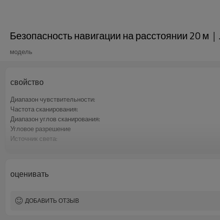
Безопасность навигации на расстоянии 20 
модель
свойство
Диапазон чувствительности:
Частота сканирования:
Диапазон углов сканирования:
Угловое разрешение
Источник света:
Уровень лазерной безопасности:
оценивать
ДОБАВИТЬ ОТЗЫВ