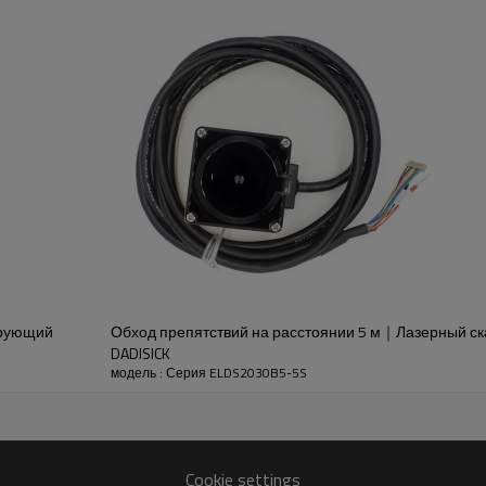
сканирование окружающей среды, генерация области
солнечный свет
ирующий
Обход препятствий на расстоянии 5 м｜Лазерный 
DADISICK
модель : Серия ELDS2030B5-5S
мониторинг
Cookie settings