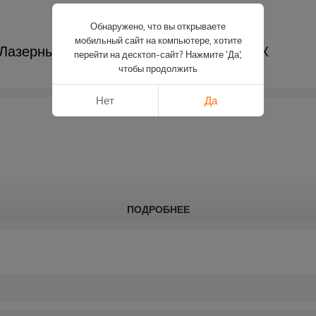
Обнаружено, что вы открываете
мобильный сайт на компьютере, хотите
м｜Лазерный сканирующий радар｜DADISICK
перейти на десктоп-сайт? Нажмите 'Да',
чтобы продолжить
Нет
Да
ПОДРОБНЕЕ