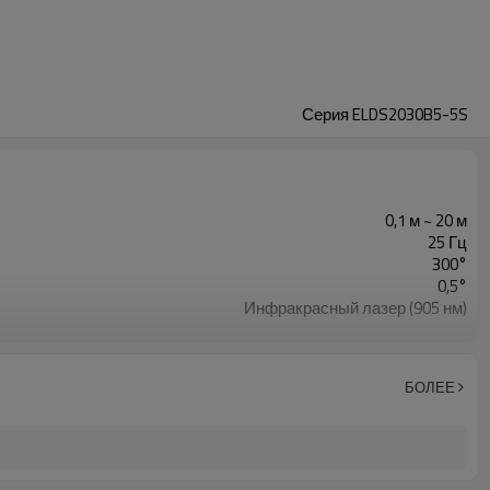
Серия ELDS2030B5-5S
0,1 м ~ 20 м
25 Гц
300°
0,5°
Инфракрасный лазер (905 нм)
Класс 1 (GB7247.1-2012, безопасность для глаз IEC)
БОЛЕЕ