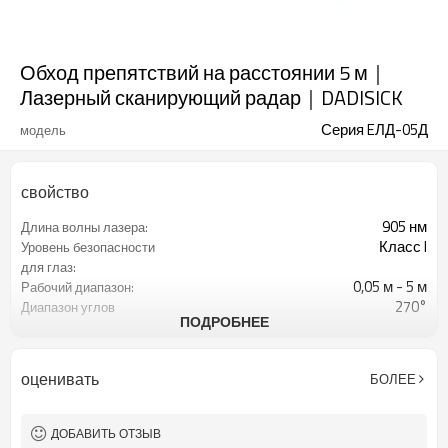
Обход препятствий на расстоянии 5 м｜
Лазерный сканирующий радар｜DADISICK
Серия EЛД-05Д
модель
свойство
905 нм
Длина волны лазера:
Класс I
Уровень безопасности
для глаз:
0,05 м - 5 м
Рабочий диапазон:
270°
Диапазон углов
ПОДРОБНЕЕ
сканирования:
±3 мм
Точность измерения:
0,1°/0,3°
Угловое разрешение:
оценивать
БОЛЕЕ
15 Гц/30 Гц
Частота сканирования:
ДОБАВИТЬ ОТЗЫВ