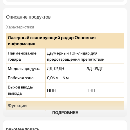
Описание продуктов
Характеристики
Лазерный сканирующий радар Основная
информация
Наименование
Двумерный TOF-лидар для
товара
предотвращения препятствий
Модель продукта
ЛД-05ДН
ЛД-05ДП
Рабочая зона
0,05 м ~ 5 м
Выход ввода/
НПН
ПНП
вывода
Функции
ПОДРОБНЕЕ
Лазерный
905 нм (класс I)
источник
рекомендовать