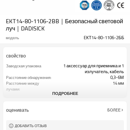
EKT14-80-1106-2BB｜Безопасный световой
луч｜DADISICK
EКТ14-80-1106-2ББ
модель
свойство
1 аксессуар для приемника и 1
Заводская упаковка
излучатель, кабель
0,3-6М
Расстояние обнаружения:
14 мм
Расстояние между
лучами:
ПОДРОБНЕЕ
80
Количество оптических
осей:
1106 мм
Высота защиты:
оценивать
БОЛЕЕ
2 ПНП
2 выхода безопасности
(OSSD)
Оснащен разъемом M8.
Интерфейсный разъем
ДОБАВИТЬ ОТЗЫВ
TUV,UL,CE,RoSH,GB
Сертификация: