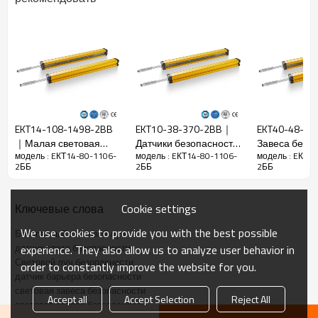
Функции
Зазор между
14 мм
балками
Точность
22 мм
определения
Количество
80
балок
EKT14-108-1498-2BB
EKT10-38-370-2BB｜
EKT40-48-1
Рабочий
｜Малая световая
Датчики безопасности
Завеса безо
1106 мм
модель : EКТ14-80-1106-
модель : EКТ14-80-1106-
модель : EКТ1
диапазон
завеса безопасности
для машин｜DADISICK
｜DADISICK
2ББ
2ББ
2ББ
｜DADISICK
Размер
29 мм*29 мм*L, L — длина излучателя и
товара
приемника.
Cookie settings
Ключевые слова
Расстояние
We use cookies to provide you with the best possible
обнаружения
30-6000 мм
Безопасный световой луч
датчик света безопасности
experience. They also allow us to analyze user behavior in
Время
Световой луч безопасности
order to constantly improve the website for you.
отклика
≤15 мс
датчик барьера безопасности
световая завеса безопасности
Accept all
Accept Selection
Reject All
световая завеса безопасности
Механические данные