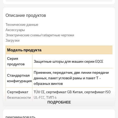
TUV,UL,CE,RoSH,GB
Сертификация:
Описание продуктов
Технические данные
Аксессуары
Электрические схемы/габаритные чертежи
Загрузки
Модель продукта
Серия
Защитные шторы для машин серии EQCE
продуктов
Приемник, передатчик, две линии передачи
Стандартная
данных, пакет угловой рамы и пакет Т -
конфигурация
образных винтов
Сертификат
TÜV CE, сертификат GB Китая, сертификат ISO
безопасности
UL-FCC, ТИП 4
ПОДРОБНЕЕ
Условия
Стандартная промышленная среда
производства
рекомендовать