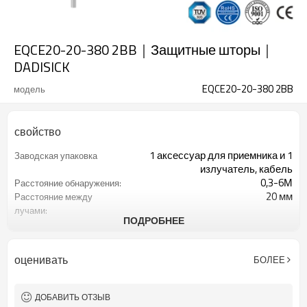
EQCE20-20-380 2BB｜Защитные шторы｜
DADISICK
EQCE20-20-380 2BB
модель
свойство
1 аксессуар для приемника и 1
Заводская упаковка
излучатель, кабель
0,3-6М
Расстояние обнаружения:
20 мм
Расстояние между
лучами:
ПОДРОБНЕЕ
20
Количество оптических
осей:
380 мм
Высота защиты:
оценивать
БОЛЕЕ
2 ПНП
2 выхода безопасности
(OSSD)
Оснащен разъемом M12.
Интерфейсный разъем
ДОБАВИТЬ ОТЗЫВ
с монтажными аксессуарами
Товар поставляется: