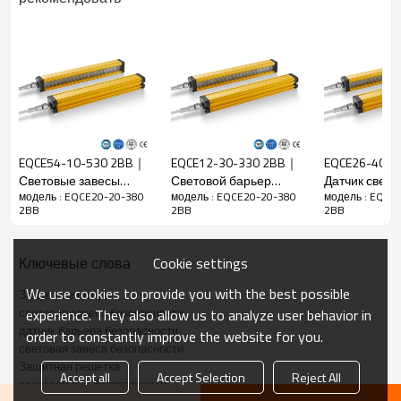
Функции
Коэффициент
20 мм
разрешения
Проверьте
28 мм
точность
Количество
балок
20
EQCE54-10-530 2BB｜
EQCE12-30-330 2BB｜
EQCE26-40-
Световые завесы
Световой барьер
Датчик свето
Высота
модель : EQCE20-20-380
модель : EQCE20-20-380
модель : EQCE
безопасности
безопасности｜
барьера без
защиты
380 мм
2BB
2BB
2BB
листогибочного
DADISICK
｜DADISICK
тормоза｜DADISICK
Габаритный
30 мм*30 мм*L, L — длина излучателя и
размер
приемника.
Cookie settings
Ключевые слова
Расстояние
30-6000 мм
We use cookies to provide you with the best possible
Защитные шторы
обнаружения
световая завеса безопасности
experience. They also allow us to analyze user behavior in
Время
датчик барьера безопасности
order to constantly improve the website for you.
≤15 мс
отклика
световая завеса безопасности
Защитная решетка
Accept all
Accept Selection
Reject All
световой луч безопасности
Механические данные