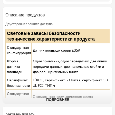
ТУВ, УЛ, CE, Рош, ГБ
Сертификация:
Описание продуктов
Двусторонняя защита доступа
Световые завесы безопасности
технические характеристики продукта
Стандартная
Датчик площади серии EQSA
конфигурация
Форма
Один приемник, один передатчик, две линии
датчика
передачи данных, две напольные стойки и
площади
два расширительных винта.
Сертификат
TÜV CE, сертификат GB Китая, сертификат ISO
безопасности
UL-FCC, ТИП 4
Стандартная
Стандартная промышленная среда
упаковка
ПОДРОБНЕЕ
Функции
рекомендовать