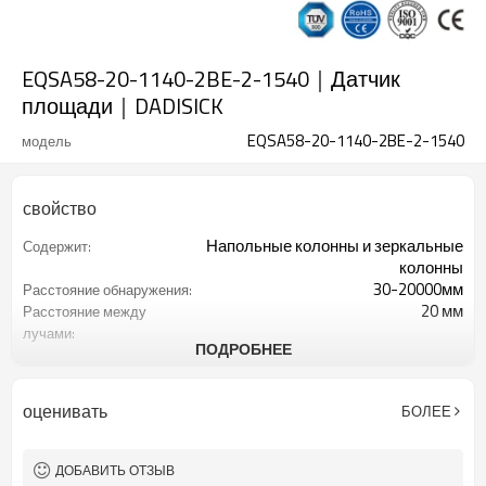
EQSA58-20-1140-2BE-2-1540｜Датчик
площади｜DADISICK
EQSA58-20-1140-2BE-2-1540
модель
свойство
Напольные колонны и зеркальные
Содержит:
колонны
30-20000мм
Расстояние обнаружения:
20 мм
Расстояние между
лучами:
ПОДРОБНЕЕ
58
Количество оптических
осей:
1140 мм
Высота защиты:
оценивать
БОЛЕЕ
2 ПНП
2 выхода безопасности
(OSSD):
Оснащен 7-контактным
Интерфейсный разъем:
ДОБАВИТЬ ОТЗЫВ
кабельным разъемом M16.