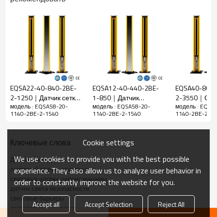
Коэффициент
20 мм
разрешения
Проверьте
28 мм
точность
Количество
58
балок
EQSA22-40-840-2BE-
EQSA12-40-440-2BE-
EQSA40-80-3
Высота
2-1250｜Датчик сетки
1-850｜Датчик
2-3550｜Све
защиты
1140 мм
модель : EQSA58-20-
модель : EQSA58-20-
модель : EQSA
｜DADISICK
световой решетки
решетки без
1140-2BE-2-1540
1140-2BE-2-1540
1140-2BE-2-1
безопасности｜
｜DADISICK
Габаритный
51 мм*35 мм*L, L — длина излучателя и
DADISICK
размер
приемника.
Cookie settings
Ключевые слова
Расстояние
30-6000мм;30-45000мм
обнаружения
We use cookies to provide you with the best possible
Датчик площади
лазерный датчик занавеса
experience. They also allow us to analyze user behavior in
Время
≤15 мс
световые шторы, охрана машины
отклика
order to constantly improve the website for you.
датчик света безопасности
световые барьеры
Механические данные
Accept all
Accept Selection
Reject All
световой луч занавеса