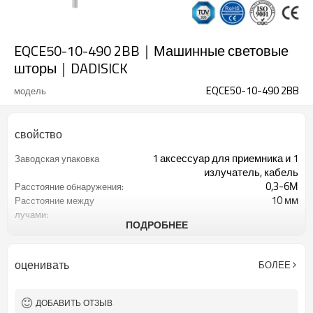
EQCE50-10-490 2BB｜Машинные световые
шторы｜DADISICK
EQCE50-10-490 2BB
модель
свойство
1 аксессуар для приемника и 1
Заводская упаковка
излучатель, кабель
0,3-6М
Расстояние обнаружения:
10 мм
Расстояние между
лучами:
ПОДРОБНЕЕ
50
Количество оптических
осей:
490 мм
Высота защиты:
оценивать
БОЛЕЕ
2 ПНП
2 выхода безопасности
(OSSD)
Оснащен разъемом M12.
Интерфейсный разъем
ДОБАВИТЬ ОТЗЫВ
с монтажными аксессуарами
Товар поставляется: