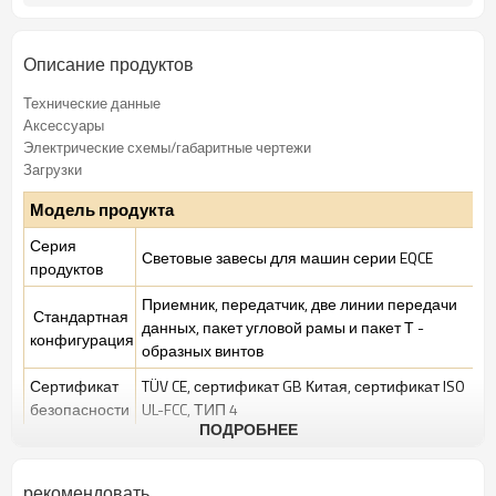
TUV,UL,CE,RoSH,GB
Сертификация:
Описание продуктов
Технические данные
Аксессуары
Электрические схемы/габаритные чертежи
Загрузки
Модель продукта
Серия
Световые завесы для машин серии EQCE
продуктов
Приемник, передатчик, две линии передачи
Стандартная
данных, пакет угловой рамы и пакет Т -
конфигурация
образных винтов
Сертификат
TÜV CE, сертификат GB Китая, сертификат ISO
безопасности
UL-FCC, ТИП 4
ПОДРОБНЕЕ
Условия
Стандартная промышленная среда
производства
рекомендовать