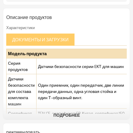
Описание продуктов
Характеристики
ДОКУМЕНТЫ И ЗАГРУЗКИ
Модель продукта
Серия
Датчики безопасности серии EКТ для машин
продуктов
Датчики
безопасности
Один приемник, один передатчик, две линии
для состава
передачи данных, одна угловая стойка и
комплекта
один Т-образный винт.
машин
Сертификат
TÜV CE, сертификат GB Китая, сертификат ISO
ПОДРОБНЕЕ
безопасности
UL-FCC, ТИП 2
Стандартная
рекомендовать
Стандартная промышленная среда