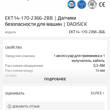
EKT14-170-2366-2BB｜Датчики
безопасности для машин｜DADISICK
EКТ14-170-2366-2ББ
модель
свойство
1 аксессуар для приемника и 1
Заводская упаковка
излучатель, кабель
0,3-6М
Расстояние обнаружения:
14 мм
Расстояние между
лучами:
ПОДРОБНЕЕ
170
Количество оптических
осей:
2366 мм
Высота защиты:
оценивать
БОЛЕЕ
2 ПНП
2 выхода безопасности
(OSSD)
Оборудован разъемом М8.
Интерфейсный разъем
ДОБАВИТЬ ОТЗЫВ
TUV,UL,CE,RoSH,GB
Сертификация: