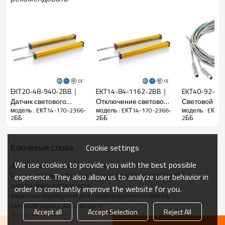
упаковка
Функции
Зазор между
14 мм
балками
Точность
22 мм
определения
EKT20-48-940-2BB｜
EKT14-84-1162-2BB｜
EKT40-92-3
Количество
170
Датчик светового
Отключение световой
Световой эк
балок
модель : EКТ14-170-2366-
модель : EКТ14-170-2366-
модель : EКТ1
барьера безопасности
завесы безопасности
безопаснос
2ББ
2ББ
2ББ
｜DADISICK
｜DADISICK
DADISICK
Рабочий
2366 мм
диапазон
Cookie settings
Ключевые слова
Размер
29 мм*29 мм*L, L — длина излучателя и
товара
приемника.
We use cookies to provide you with the best possible
Датчики безопасности для машин
Расстояние
Световые завесы безопасности листогибочного тормоза
experience. They also allow us to analyze user behavior in
обнаружения
30-6000 мм
защита пресса для ударов
order to constantly improve the website for you.
защитные ограждения для перфорационного пресса
Время
световая завеса безопасности
Accept all
Accept Selection
Reject All
отклика
≤15 мс
Защитная решетка